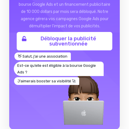
bourse Google Ads et un financement publicitaire
de 10 000 dollars par mois sera débloqué. Notre
agence gérera vos campagnes Google Ads pour
démultiplier l’impact de vos publicités.
Débloquer la publicité
subventionnée
👋 Salut, j’ai une association
Est-ce qu’elle est éligible à la bourse Google
Ads ?
J’aimerais booster sa visibilité 🚀