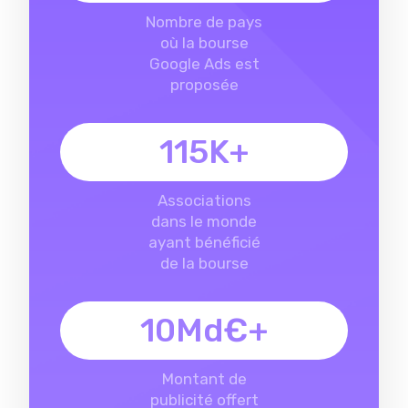
Nombre de pays
où la bourse
Google Ads est
proposée
115K+
Associations
dans le monde
ayant bénéficié
de la bourse
10Md€+
Montant de
publicité offert