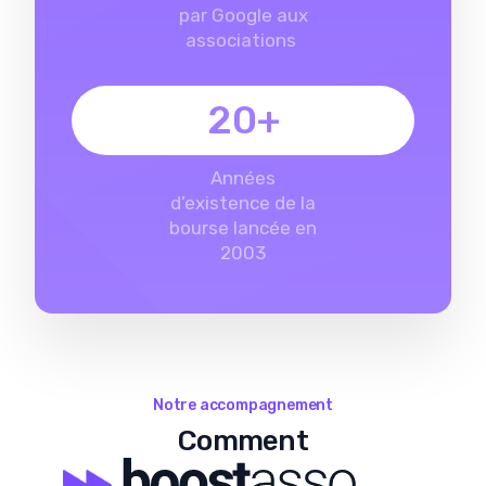
par Google aux
associations
20+
Années
d’existence de la
bourse lancée en
2003
Notre accompagnement
Comment