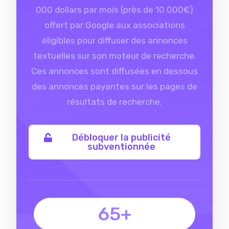
000 dollars par mois (près de 10 000€)
offert par Google aux associations
éligibles pour diffuser des annonces
textuelles sur son moteur de recherche.
Ces annonces sont diffusées en dessous
des annonces payantes sur les pages de
résultats de recherche.
Débloquer la publicité
subventionnée
65+