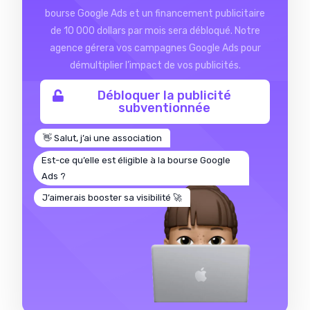
bourse Google Ads et un financement publicitaire
de 10 000 dollars par mois sera débloqué. Notre
agence gérera vos campagnes Google Ads pour
démultiplier l’impact de vos publicités.
Débloquer la publicité
subventionnée
👋 Salut, j’ai une association
Est-ce qu’elle est éligible à la bourse Google
Ads ?
J’aimerais booster sa visibilité 🚀