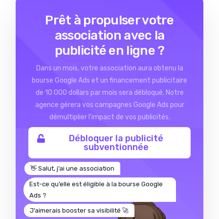
Prêt à propulser votre
association avec la
publicité en ligne ?
Dans un mois, votre association aura obtenu la
bourse Google Ads et un financement publicitaire
de 10 000 dollars par mois sera débloqué. Notre
agence gérera vos campagnes Google Ads pour
démultiplier l’impact de vos publicités.
Débloquer la publicité
subventionnée
👋 Salut, j’ai une association
Est-ce qu’elle est éligible à la bourse Google
Ads ?
J’aimerais booster sa visibilité 🚀